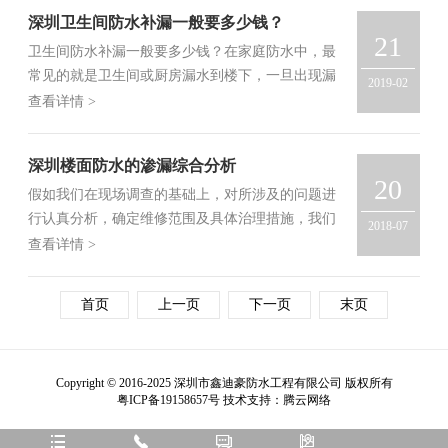
水源头是外墙墙壁，则应当在墙面发霉部位的外墙
深圳卫生间防水补漏一般要多少钱？
做防水补漏施工处...
21
卫生间防水补漏一般要多少钱？在家庭防水中，最
常见的就是卫生间或厨房漏水到楼下，一旦出现漏
2019-02
水重新维修，将是一项非常艰巨的工程，厕所漏水
查看详情 >
重新做防水，所有的材料加上工钱，差不多花了
5000块钱左右，其中防水材料大概是2000块钱（含
深圳楼面防水的渗漏综合分析
恢复瓷砖）。卫...
20
假如我们在现场调查的基础上，对所涉及的问题进
行认真分析，确定维修范围及具体治理措施，我们
2018-07
可以综合一系列的分析做好楼面漏水的步骤，如
查看详情 >
下：1、渗漏水治理方式根据检测结果来确定是局部
修补还是全面翻修，修补范围的大小，以及采取哪
首页
上一页
下一页
末页
种施工方法；2、对防...
Copyright © 2016-2025 深圳市鑫迪豪防水工程有限公司 版权所有
粤ICP备19158657号
技术支持：
腾云网络



