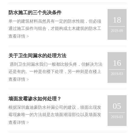
处理按有关规
防水施工的三个先决条件
18
单一的建筑材料虽然具有一定的防水性能，但必须
通过施工操作与组合，才能构成土木建筑的防水工
2019-09
程，并获得相应的防水功能。因此历来把施工操作
查看详情 >
与组合的完美性，视为防水工程成败的关键。 无论
是各类防水卷材还是防水涂
关于卫生间漏水的处理方法
16
遇到卫生间漏水我们一般都比较头疼，但解决方法
还是有的。一种是在楼下处理，另一种则是在楼上
2019-03
处理，关于要用到哪些防水补漏的处理工具以及防
查看详情 >
水补漏的方法，就请往下看看。关于卫生间漏水需
要用到的防水补漏处理工具：材料准备高分子堵漏
墙面发霉渗水如何处理？
剂、环氧树脂胶泥、
05
根据深圳鑫迪豪防水补漏公司的建议，墙面出现发
霉现象唯一的方法就是左墙面潮湿部位以及墙面发
2019-03
霉部位的外侧防水补漏施工处理。主要方法如下：1.
查看详情 >
窗户、我是、客厅出现墙面发霉，切发霉部位的漏