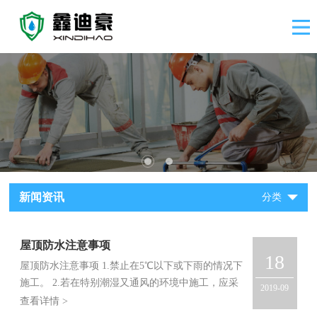
新闻资讯
分类
屋顶防水注意事项
18
屋顶防水注意事项 1.禁止在5℃以下或下雨的情况下
施工。 2.若在特别潮湿又通风的环境中施工，应采
2019-09
用通风设备加快防水涂料成膜，以免影响防水层质
查看详情 >
量; 3.切忌将已干结的砂胶浆加水混合后再用; 4.节点